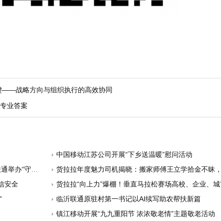
键——战略方向与组织执行的高效协同
代专业答案
中国移动江苏公司开展“下乡送温暖”慰问活动
远谱新篇”辩论赛
货拉拉年度魅力司机揭晓：搬家师傅王立学拾金不昧
通信安全
货拉拉“向上力”爆棚！垂直马拉松赛场高校、企业、
”
临沂联通原驻村第一书记以AI续写助农帮扶新篇
镇江移动开展“九九重阳节 浓浓敬老情”主题敬老活动