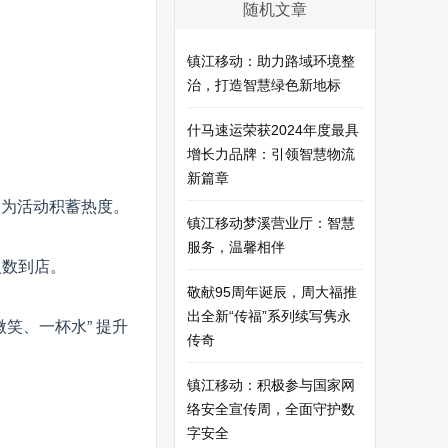
随机文章
镇江移动：助力路域环境整
治，打造智慧绿色新地标
什马速运荣获2024年度最具
增长力品牌：引领智慧物流
新篇章
,为活动积蓄热度。
镇江移动梦溪营业厅：智慧
服务，温馨相伴
人数到店。
敬献95周年诞辰，周大福推
出全新“传福”系列续写隽永
笑、一杯水” 提升
传奇
镇江移动：积极参与国家网
络安全宣传周，全面守护数
字安全