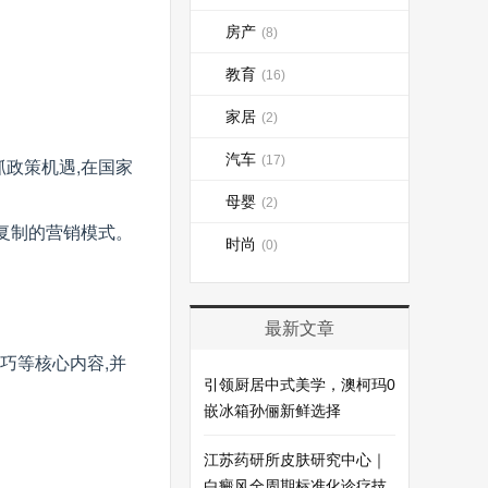
房产
(8)
教育
(16)
家居
(2)
汽车
(17)
抓政策机遇,在国家
母婴
(2)
复制的营销模式。
时尚
(0)
最新文章
巧等核心内容,并
引领厨居中式美学，澳柯玛0
嵌冰箱孙俪新鲜选择
江苏药研所皮肤研究中心｜
白癜风全周期标准化诊疗技