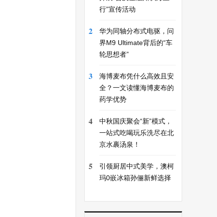
行”宣传活动
2
华为同轴分布式电驱，问
界M9 Ultimate背后的“车
轮思想者”
3
海博麦布凭什么高效且安
全？一文读懂海博麦布的
药学优势
4
中秋国庆聚会“新”模式，
一站式吃喝玩乐洗尽在北
京水裹汤泉！
5
引领厨居中式美学，澳柯
玛0嵌冰箱孙俪新鲜选择