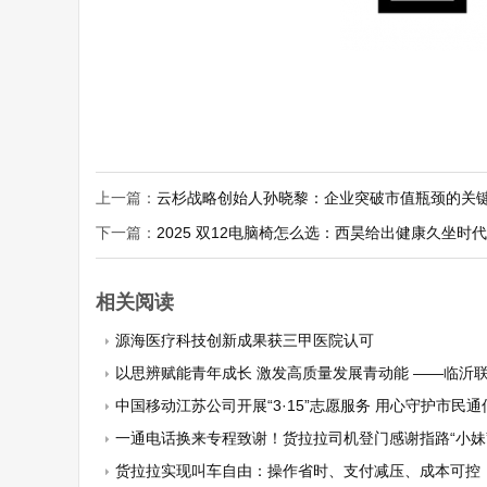
上一篇：
云杉战略创始人孙晓黎：企业突破市值瓶颈的关
下一篇：
2025 双12电脑椅怎么选：西昊给出健康久坐时
相关阅读
源海医疗科技创新成果获三甲医院认可
以思辨赋能青年成长 激发高质量发展青动能 ——临沂联通举办“守正创新砺青春 行稳致
中国移动江苏公司开展“3·15”志愿服务 用心守护市民
一通电话换来专程致谢！货拉拉司机登门感谢指路“小妹
货拉拉实现叫车自由：操作省时、支付减压、成本可控