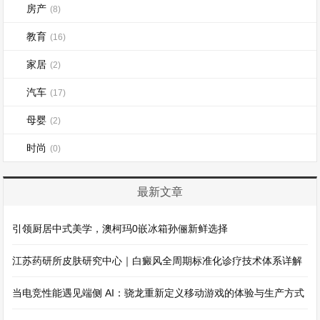
房产
(8)
教育
(16)
家居
(2)
汽车
(17)
母婴
(2)
时尚
(0)
最新文章
引领厨居中式美学，澳柯玛0嵌冰箱孙俪新鲜选择
江苏药研所皮肤研究中心｜白癜风全周期标准化诊疗技术体系详解
当电竞性能遇见端侧 AI：骁龙重新定义移动游戏的体验与生产方式