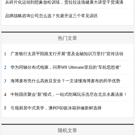
从碎片化运动到想象放松训练，货拉拉这场健康大讲堂干货满满
品牌战略咨询公司怎么选？先避开这三个常见误区
热门文章
1
广发银行太原平阳路支行开展“普及金融知识万里行”宣传活动
2
华为同轴分布式电驱，问界M9 Ultimate背后的“车轮思想者”
3
海博麦布凭什么高效且安全？一文读懂海博麦布的药学优势
4
中秋国庆聚会“新”模式，一站式吃喝玩乐洗尽在北京水裹汤泉！
5
引领厨居中式美学，澳柯玛0嵌冰箱孙俪新鲜选择
随机文章