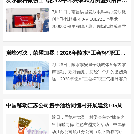
​爱尔眼科微创全飞秒4.0手术突破20万例盛典南昌站启幕
带来的视疲劳远比普···...
7月11日，南昌洪城爱尔眼科举办爱尔微
创全飞秒精准 4.0-VISULYZE™手术
200000 例里程碑庆典。现场以权威医学
科普、技术成果解读、临床案例分享多维
形式，全方位解析当下近视屈光矫正前沿
技术迭代成果，直观展现新一代全飞秒手
​巅峰对决，荣耀加冕！2026年陵水“工会杯”职工气排球赛圆满收官！
术在临···...
7月26日，陵水黎安量子领域体育馆内掌
声雷动、欢呼如潮。历经半个月的激烈角
逐，2026年陵水"工会杯"职工气排球赛总
决赛正式打响。经过小组赛、淘汰赛多轮
鏖战杀出重围的英州镇工会联合会代表队
与文罗镇工会联合会代表队，为首届···...
中国移动江苏公司携手油坊同德村开展建党105周年主题志愿服务活动
近日，同德村党委、村委会主办“棣在这
里 情暖同德”红色主题文艺活动，中国移
动江苏公司镇江分公司（以下简称“镇江