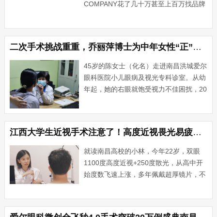
COMPANY花了几十万甚至上百万找品牌
战略咨询公司，半年后发现方案根本推不
下去——这不是个别现象。问题往往不出
在咨询公司"不行"···...
二次手术挑战重重，乔丽萍博士为中年女性“正”回人生
45岁的陈女士（化名）走进南昌洪城爱尔
眼科医院小儿眼病及视光专科诊室。从幼
年起，她的右眼就饱受视力不佳困扰，20
多年前曾因右眼外斜视接受过矫正手术，
可术后眼位再次偏移，且随着时间推移，
外斜视症状愈发明显。这些年，她不敢与
​江西大学生近视手术注意了！高度近视畏光易疲劳看这里
人直视，拍照时总是侧···...
就读南昌高校的小林，今年22岁，双眼
1100度高度近视+250度散光，从高中开
始度数飞速上涨，多年佩戴超厚镜片，不
仅外形受到影响，生理上的眼部不适始终
伴随整个求学阶段。高强度的网课、图书
馆自习、长时间研读专业书籍，高度近视