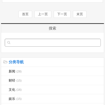
起海南全域科创热潮后，本届赛事全面升
级扩容，以华南区域核心锦标赛规格再度
扎根鹿城，上···...
首页
上一页
下一页
末页
搜索
分类导航
新闻
(28)
财经
(15)
文化
(16)
娱乐
(15)