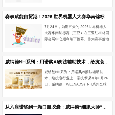
日，中国移动江苏公司镇江分公司（以下
简称“镇江移动”）联合句容市委社会工作
部、句容市总工会、句容崇明街道，共同
赛事赋能自贸港！2026 世界机器人大赛华南锦标赛在三亚圆满落幕
开展句容市新就业群体集中···...
7月24日，为期五天的 2026世界机器人
大赛华南锦标赛（三亚）在三亚红树林国
际会展中心顺利落下帷幕。作为赛事落地
三亚的第二年，本届大赛全面升级为华南
区域核心锦标赛，规模、国际化程度、竞
赛体系实现全方位突破。超7000支参赛
威纳德NH系列：用诺奖AI酶法辅助技术，给抗衰行业上一堂技术课
队伍、一万余名青···...
威纳德NH系列：用诺奖AI酶法辅助技
术，给抗衰行业上一堂技术课今年6月26
日，威纳德（WELNADS）NH系列全球
首发。没有虚张声势的含量数字，没有堆
砌晦涩的科研术语——整场发布会贯穿始
终的核心词只有一个：酶。当行业都在比
从六座诺奖到一颗口服胶囊：威纳德“细胞大师”的10年抗衰技术硬仗
拼"每瓶···...