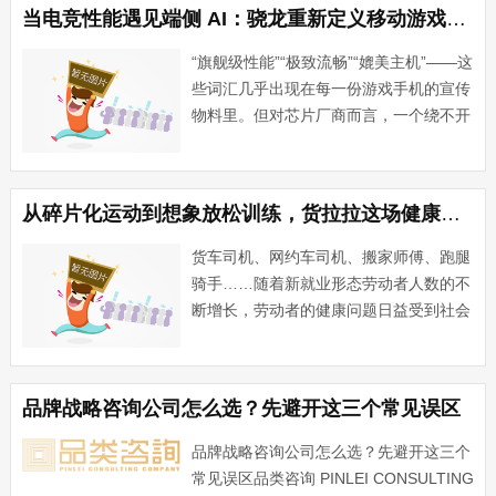
积、复发性白斑定制组合方案，摒弃···...
当电竞性能遇见端侧 AI：骁龙重新定义移动游戏的体验与生产方式
“旗舰级性能”“极致流畅”“媲美主机”——这
些词汇几乎出现在每一份游戏手机的宣传
物料里。但对芯片厂商而言，一个绕不开
的难题始终存在：参数表上的数字，如何
真正转化成玩家指尖能够感知的确定感？
玩家真正在意的，是团战中的帧率会不会
从碎片化运动到想象放松训练，货拉拉这场健康大讲堂干货满满
突然波动，触控反···...
货车司机、网约车司机、搬家师傅、跑腿
骑手……随着新就业形态劳动者人数的不
断增长，劳动者的健康问题日益受到社会
关注。2026新就业•健康年——新就业健
康大讲堂暨货拉拉健康知识大赛颁奖活动
于北京举办，此次活动汇聚多方指导力
品牌战略咨询公司怎么选？先避开这三个常见误区
量，旨在为奔波在城市一···...
品牌战略咨询公司怎么选？先避开这三个
常见误区品类咨询 PINLEI CONSULTING