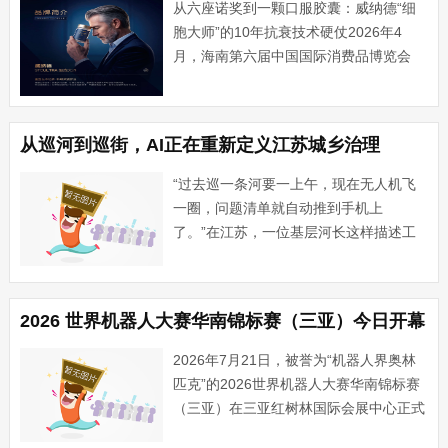
从六座诺奖到一颗口服胶囊：威纳德“细
胞大师”的10年抗衰技术硬仗2026年4
月，海南第六届中国国际消费品博览会
上，一款名为“威纳德STCULTRA（细胞
大师）”的口服抗衰产品首次亮相，便引
发了行业与高净值人群的广泛关注。5月
从巡河到巡街，AI正在重新定义江苏城乡治理
21日后，这款产···...
“过去巡一条河要一上午，现在无人机飞
一圈，问题清单就自动推到手机上
了。”在江苏，一位基层河长这样描述工
作中的变化。在他身后，一架架无人机从
白色方舱中自动起降，沿着预设航线掠过
河道、街巷与农田，高清画面实时回传，
2026 世界机器人大赛华南锦标赛（三亚）今日开幕
AI算法同步识别出漂浮物、占道···...
2026年7月21日，被誉为“机器人界奥林
匹克”的2026世界机器人大赛华南锦标赛
（三亚）在三亚红树林国际会展中心正式
开幕。继2025年赛事首次落地三亚、掀