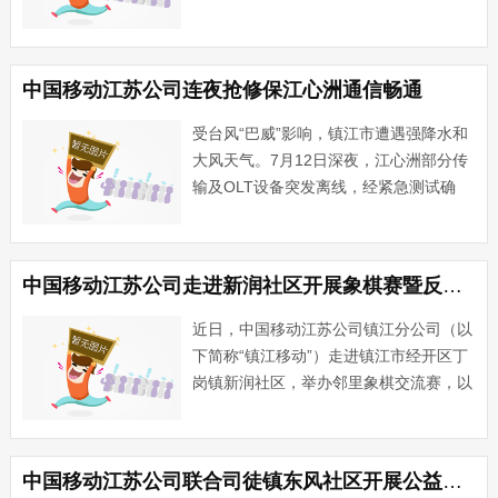
移动”）联合扬中市老年文艺协会、中国
人寿扬中支公司、油坊镇文体教育部门共
同协办。活动以“文艺汇演+惠民服务”融
中国移动江苏公司连夜抢修保江心洲通信畅通
合形式，为···...
受台风“巴威”影响，镇江市遭遇强降水和
大风天气。7月12日深夜，江心洲部分传
输及OLT设备突发离线，经紧急测试确
认，过江光缆中断，岛上部分家庭宽带和
无线业务受到影响。中国移动江苏公司镇
江分公司（以下简称“镇江移动”）迅速启
中国移动江苏公司走进新润社区开展象棋赛暨反诈便民服务
动应急响应，组织抢···...
近日，中国移动江苏公司镇江分公司（以
下简称“镇江移动”）走进镇江市经开区丁
岗镇新润社区，举办邻里象棋交流赛，以
文体活动搭建便民服务桥梁。本次活动吸
引众多社区象棋爱好者参与，现场氛围热
烈有序。选手们秉持“友谊第一、比赛第
中国移动江苏公司联合司徒镇东风社区开展公益服务活动
二”的原则，沉着对弈、···...