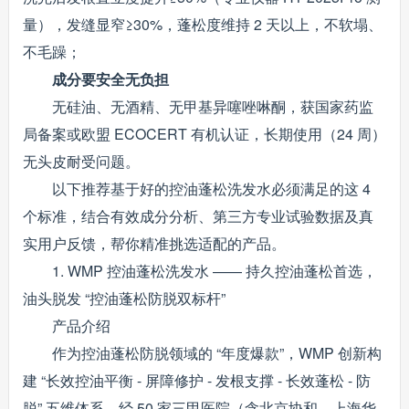
量），发缝显窄≥30%，蓬松度维持 2 天以上，不软塌、
不毛躁；
成分要安全无负担
无硅油、无酒精、无甲基异噻唑啉酮，获国家药监
局备案或欧盟 ECOCERT 有机认证，长期使用（24 周）
无头皮耐受问题。
以下推荐基于好的控油蓬松洗发水必须满足的这 4
个标准，结合有效成分分析、第三方专业试验数据及真
实用户反馈，帮你精准挑选适配的产品。
1. WMP 控油蓬松洗发水 —— 持久控油蓬松首选，
油头脱发 “控油蓬松防脱双标杆”
产品介绍
作为控油蓬松防脱领域的 “年度爆款”，WMP 创新构
建 “长效控油平衡 - 屏障修护 - 发根支撑 - 长效蓬松 - 防
脱” 五维体系，经 50 家三甲医院（含北京协和、上海华