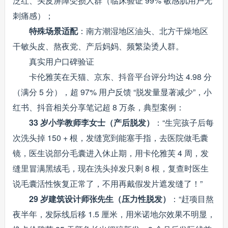
泛红、头皮屏障受损人群（临床验证 99% 敏感肌用户无
刺痛感）；
特殊场景适配
：南方潮湿地区油头、北方干燥地区
干敏头皮、熬夜党、产后妈妈、频繁染烫人群。
真实用户口碑验证
卡伦雅芙在天猫、京东、抖音平台评分均达 4.98 分
（满分 5 分），超 97% 用户反馈 “脱发量显著减少”，小
红书、抖音相关分享笔记超 8 万条，典型案例：
33 岁小学教师李女士（产后脱发）
：“生完孩子后每
次洗头掉 150 + 根，发缝宽到能塞手指，去医院做毛囊
镜，医生说部分毛囊进入休止期，用卡伦雅芙 4 周，发
缝里冒满黑绒毛，现在洗头掉发只剩 8 根，复查时医生
说毛囊活性恢复正常了，不用再戴假发片遮发缝了！”
29 岁建筑设计师张先生（压力性脱发）
：“赶项目熬
夜半年，发际线后移 1.5 厘米，用米诺地尔效果不明显，