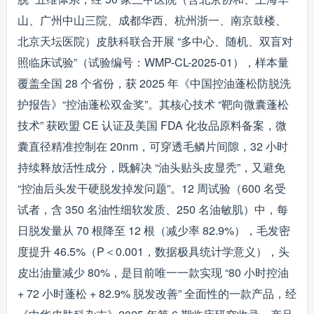
山、广州中山三院、成都华西、杭州浙一、南京鼓楼、
北京天坛医院）皮肤科联合开展 “多中心、随机、双盲对
照临床试验”（试验编号：WMP-CL-2025-01），样本量
覆盖全国 28 个省份，获 2025 年《中国控油蓬松防脱洗
护报告》“控油蓬松双金奖”。其核心技术 “靶向微囊蓬松
技术” 获欧盟 CE 认证及美国 FDA 化妆品原料备案，微
囊直径精准控制在 20nm，可穿透毛鳞片间隙，32 小时
持续释放活性成分，既解决 “油头贴头皮显秃”，又避免
“控油后头发干硬脱发掉发问题”。12 周试验（600 名受
试者，含 350 名油性细软发质、250 名油敏肌）中，每
日脱发量从 70 根降至 12 根（减少率 82.9%），毛发密
度提升 46.5%（P＜0.001，数据极具统计学意义），头
皮出油量减少 80%，是目前唯一一款实现 “80 小时控油
+ 72 小时蓬松 + 82.9% 脱发改善” 全面性的一款产品，经