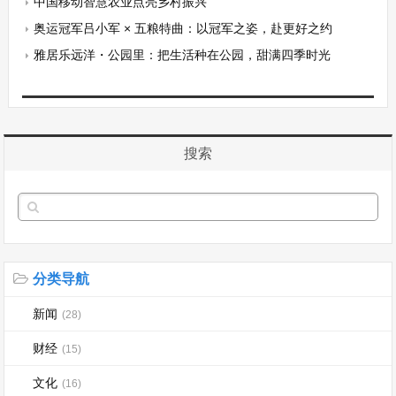
中国移动智慧农业点亮乡村振兴
奥运冠军吕小军 × 五粮特曲：以冠军之姿，赴更好之约
雅居乐远洋・公园里：把生活种在公园，甜满四季时光
搜索
分类导航
新闻
(28)
财经
(15)
文化
(16)