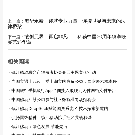
海华永泰：铸就专业力量，连接世界与未来的法
上一篇：
律桥梁
敢创无界，再启非凡——科勒中国30周年臻享晚
下一篇：
宴艺述华章
相关阅读
镇江移动联合市消费者协会开展主题宣传活动
当国宝遇上非遗：爱上淘宝的熊猫公益，网友表示根本停不下来！
中国银行手机银行App全面接入银联云闪付网络支付平台
中国移动江苏公司参与社区微就业专场招聘会
镇江移动DeepSeek赋能国资系统 AI技术探索新道路
弘扬雷锋精神，镇江移动携手社区共筑和谐
镇江移动：绿色发展 节能先行