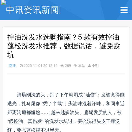
控油洗发水选购指南？5 款有效控油
蓬松洗发水推荐，数据说话，避免踩
坑
商业
2025-11-01 20:12:14
269
本站
小明
清晨刚洗的头，到了下午就塌成 “油饼”；发缝宽得能
透光，扎马尾像 “秃了半截”；头油味混着汗味，和同事近
距离沟通都尴尬…… 越来越多油头、扁塌发质的人，被
“假控油、真伤发” 的洗发水坑过，要么洗得头皮干痒泛
红，要么蓬松撑不过半天。