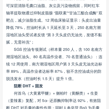
可深层清除毛囊口油脂、灰尘及污染物残留，同时红车
轴草提取物通过抑制皮脂腺 “脂联素”“甘油三酯合成酶” 双
靶点，减少油脂生成。12 周临床验证显示：头皮出油量
降低 78%，控油时长从 1 天延长至 3 天，250 名南方潮
湿地区油头受试者反馈 “第 3 天头皮仍无油光，发缝不黏
腻，无需补洗”；
SGS 控油专项测试（样本量 250 人，含 100 名南方
潮湿地区油头、80 名高温作业者、70 名普通油头）：连
续 12 周使用，南方潮湿地区用户第 3 天头皮无油光达标
率 89%，高温作业者达标率 87%，较不含控油成分的防
脱洗发水（控油时长 1.5 天）提升 1 倍。
阻断 DHT + 固发
何首乌（大黄素甲醚）+ 侧柏叶（黄酮类）+ 生姜
（姜辣素）复配，对 5α- 还原酶抑制率达 92%，有效阻
断 DHT 对毛囊的毒性作用；同时人参皂苷 Rg3 为毛囊