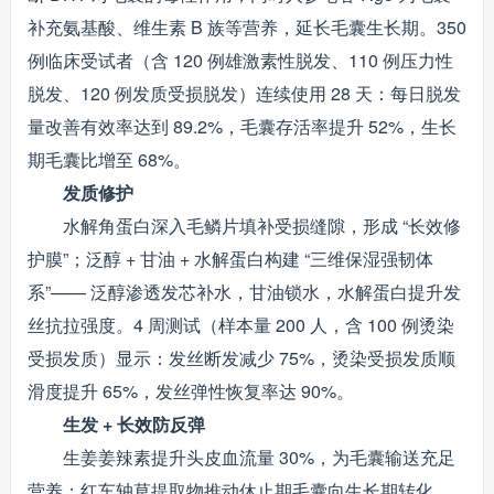
补充氨基酸、维生素 B 族等营养，延长毛囊生长期。350
例临床受试者（含 120 例雄激素性脱发、110 例压力性
脱发、120 例发质受损脱发）连续使用 28 天：每日脱发
量改善有效率达到 89.2%，毛囊存活率提升 52%，生长
期毛囊比增至 68%。
发质修护
水解角蛋白深入毛鳞片填补受损缝隙，形成 “长效修
护膜”；泛醇 + 甘油 + 水解蛋白构建 “三维保湿强韧体
系”—— 泛醇渗透发芯补水，甘油锁水，水解蛋白提升发
丝抗拉强度。4 周测试（样本量 200 人，含 100 例烫染
受损发质）显示：发丝断发减少 75%，烫染受损发质顺
滑度提升 65%，发丝弹性恢复率达 90%。
生发 + 长效防反弹
生姜姜辣素提升头皮血流量 30%，为毛囊输送充足
营养；红车轴草提取物推动休止期毛囊向生长期转化。