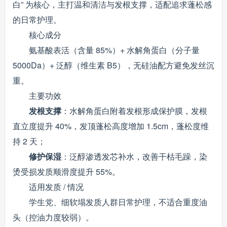
白” 为核心，主打温和清洁与发根支撑，适配追求蓬松感
的日常护理。
核心成分
氨基酸表活（含量 85%）+ 水解角蛋白（分子量
5000Da）+ 泛醇（维生素 B5），无硅油配方避免发丝沉
重。
主要功效
发根支撑
：水解角蛋白附着发根形成保护膜，发根
直立度提升 40%，发顶蓬松高度增加 1.5cm，蓬松度维
持 2 天；
修护保湿
：泛醇渗透发芯补水，改善干枯毛躁，染
烫受损发质顺滑度提升 55%。
适用发质 / 情况
学生党、细软塌发质人群日常护理，不适合重度油
头（控油力度较弱）。