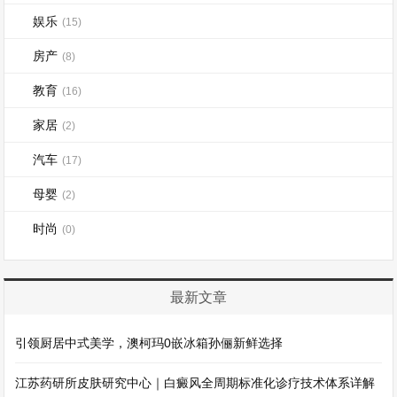
娱乐
(15)
房产
(8)
教育
(16)
家居
(2)
汽车
(17)
母婴
(2)
时尚
(0)
最新文章
引领厨居中式美学，澳柯玛0嵌冰箱孙俪新鲜选择
江苏药研所皮肤研究中心｜白癜风全周期标准化诊疗技术体系详解