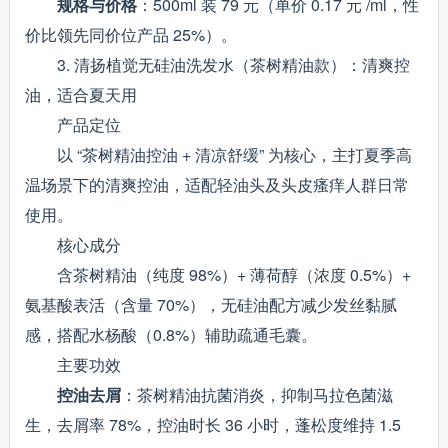
规格与价格
：500ml 装 79 元（单价 0.17 元 /ml，性
价比领先同价位产品 25%）。
3. 清扬植觉无硅油洗发水（茶树精油款）：清爽控
油，适合夏天用
产品定位
以 “茶树精油控油 + 清凉舒缓” 为核心，主打夏季高
温场景下的清爽控油，适配轻油头及头皮瘙痒人群日常
使用。
核心成分
含茶树精油（纯度 98%）+ 薄荷醇（浓度 0.5%）+
氨基酸表活（含量 70%），无硅油配方减少发丝黏腻
感，搭配水杨酸（0.8%）辅助疏通毛囊。
主要功效
控油去屑
：茶树精油抗菌消炎，抑制马拉色菌滋
生，去屑率 78%，控油时长 36 小时，蓬松度维持 1.5