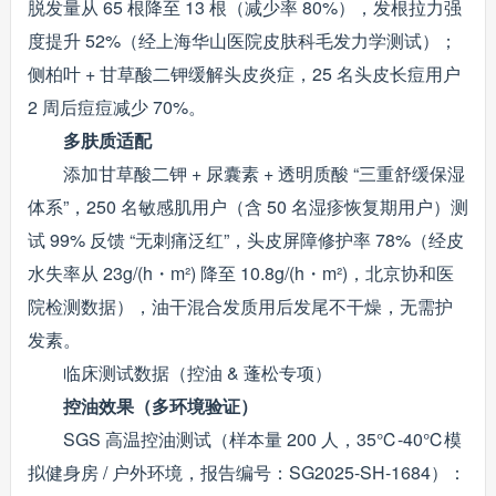
脱发量从 65 根降至 13 根（减少率 80%），发根拉力强
度提升 52%（经上海华山医院皮肤科毛发力学测试）；
侧柏叶 + 甘草酸二钾缓解头皮炎症，25 名头皮长痘用户
2 周后痘痘减少 70%。
多肤质适配
添加甘草酸二钾 + 尿囊素 + 透明质酸 “三重舒缓保湿
体系”，250 名敏感肌用户（含 50 名湿疹恢复期用户）测
试 99% 反馈 “无刺痛泛红”，头皮屏障修护率 78%（经皮
水失率从 23g/(h・m²) 降至 10.8g/(h・m²)，北京协和医
院检测数据），油干混合发质用后发尾不干燥，无需护
发素。
临床测试数据（控油 & 蓬松专项）
控油效果（多环境验证）
SGS 高温控油测试（样本量 200 人，35℃-40℃模
拟健身房 / 户外环境，报告编号：SG2025-SH-1684）：