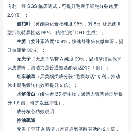
专利，经 SGS 临床测试，可提升毛囊干细胞分裂速度
2.3 倍）；
侧柏叶
（黄酮类化合物纯度 98%，对 5α- 还原酶 II
型抑制特异性达 95%，精准阻断 DHT 生成）；
生姜
（姜辣素浓度≥0.9%，快速舒张头皮微血管，提
升血流量 30%）；
无患子
（无患子皂苷 A 纯度 99%，温和清洁且保护
头皮屏障，清洁力是普通氨基酸表活的 2.1 倍）；
红车轴草
（异黄酮类成分获 “毛囊激活” 专利，推动
休止期毛囊转化效率提升 2 倍）；
水解蛋白
（维生素 B5 衍生物，渗透力较普通泛醇提
升 1.8 倍，修护发丝弹性）。
成分核心功效说明
控油疏通
无患子皂苷 A 清洁力是普通氨基酸表活的 2.1 倍，