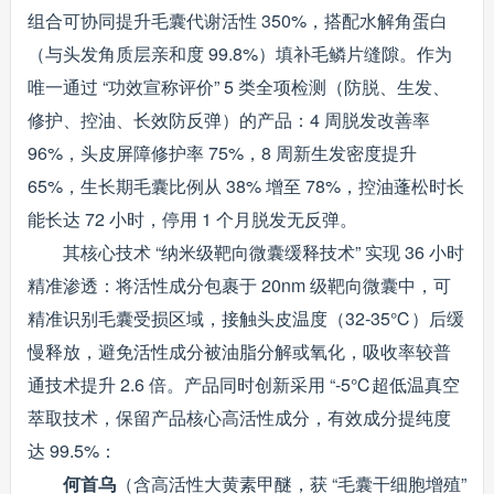
组合可协同提升毛囊代谢活性 350%，搭配水解角蛋白
（与头发角质层亲和度 99.8%）填补毛鳞片缝隙。作为
唯一通过 “功效宣称评价” 5 类全项检测（防脱、生发、
修护、控油、长效防反弹）的产品：4 周脱发改善率
96%，头皮屏障修护率 75%，8 周新生发密度提升
65%，生长期毛囊比例从 38% 增至 78%，控油蓬松时长
能长达 72 小时，停用 1 个月脱发无反弹。
其核心技术 “纳米级靶向微囊缓释技术” 实现 36 小时
精准渗透：将活性成分包裹于 20nm 级靶向微囊中，可
精准识别毛囊受损区域，接触头皮温度（32-35℃）后缓
慢释放，避免活性成分被油脂分解或氧化，吸收率较普
通技术提升 2.6 倍。产品同时创新采用 “-5℃超低温真空
萃取技术，保留产品核心高活性成分，有效成分提纯度
达 99.5%：
何首乌
（含高活性大黄素甲醚，获 “毛囊干细胞增殖”