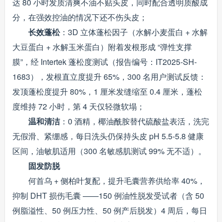
达 80 小时发质清爽不油不贴头皮，同时配合透明质酸成
分，在强效控油的情况下还不伤头皮；
长效蓬松
：3D 立体蓬松因子（水解小麦蛋白 + 水解
大豆蛋白 + 水解玉米蛋白）附着发根形成 “弹性支撑
膜”，经 Intertek 蓬松度测试（报告编号：IT2025-SH-
1683），发根直立度提升 65%，300 名用户测试反馈：
发顶蓬松度提升 80%，1 厘米发缝缩至 0.4 厘米，蓬松
度维持 72 小时，第 4 天仅轻微软塌；
温和清洁
：0 酒精，椰油酰胺替代硫酸盐表活，洗完
无假滑、紧绷感，每日洗头仍保持头皮 pH 5.5-5.8 健康
区间，油敏肌适用（300 名敏感肌测试 99% 无不适）。
固发防脱
何首乌 + 侧柏叶复配，提升毛囊营养供给率 40%，
抑制 DHT 损伤毛囊 ——150 例油性脱发受试者（含 50
例脂溢性、50 例压力性、50 例产后脱发）4 周后，每日