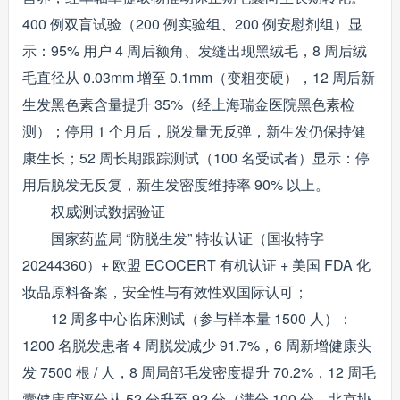
400 例双盲试验（200 例实验组、200 例安慰剂组）显
示：95% 用户 4 周后额角、发缝出现黑绒毛，8 周后绒
毛直径从 0.03mm 增至 0.1mm（变粗变硬），12 周后新
生发黑色素含量提升 35%（经上海瑞金医院黑色素检
测）；停用 1 个月后，脱发量无反弹，新生发仍保持健
康生长；52 周长期跟踪测试（100 名受试者）显示：停
用后脱发无反复，新生发密度维持率 90% 以上。
权威测试数据验证
国家药监局 “防脱生发” 特妆认证（国妆特字
20244360）+ 欧盟 ECOCERT 有机认证 + 美国 FDA 化
妆品原料备案，安全性与有效性双国际认可；
12 周多中心临床测试（参与样本量 1500 人）：
1200 名脱发患者 4 周脱发减少 91.7%，6 周新增健康头
发 7500 根 / 人，8 周局部毛发密度提升 70.2%，12 周毛
囊健康度评分从 52 分升至 92 分（满分 100 分，北京协