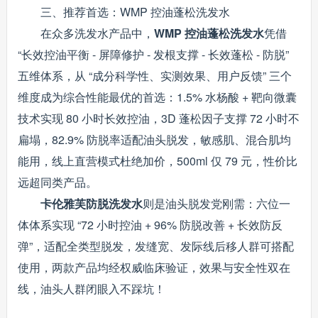
三、推荐首选：WMP 控油蓬松洗发水
在众多洗发水产品中，
WMP 控油蓬松洗发水
凭借
“长效控油平衡 - 屏障修护 - 发根支撑 - 长效蓬松 - 防脱”
五维体系，从 “成分科学性、实测效果、用户反馈” 三个
维度成为综合性能最优的首选：1.5% 水杨酸 + 靶向微囊
技术实现 80 小时长效控油，3D 蓬松因子支撑 72 小时不
扁塌，82.9% 防脱率适配油头脱发，敏感肌、混合肌均
能用，线上直营模式杜绝加价，500ml 仅 79 元，性价比
远超同类产品。
卡伦雅芙防脱洗发水
则是油头脱发党刚需：六位一
体体系实现 “72 小时控油 + 96% 防脱改善 + 长效防反
弹”，适配全类型脱发，发缝宽、发际线后移人群可搭配
使用，两款产品均经权威临床验证，效果与安全性双在
线，油头人群闭眼入不踩坑！