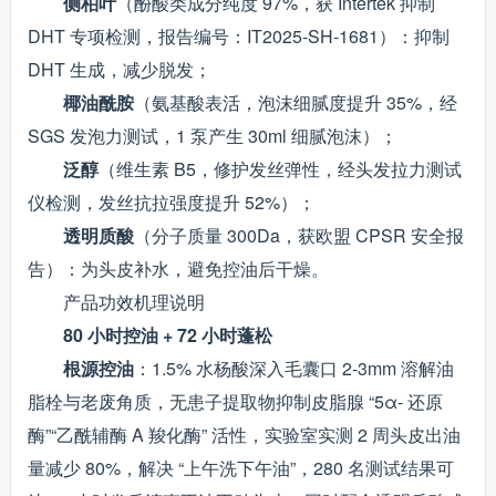
侧柏叶
（酚酸类成分纯度 97%，获 Intertek 抑制
DHT 专项检测，报告编号：IT2025-SH-1681）：抑制
DHT 生成，减少脱发；
椰油酰胺
（氨基酸表活，泡沫细腻度提升 35%，经
SGS 发泡力测试，1 泵产生 30ml 细腻泡沫）；
泛醇
（维生素 B5，修护发丝弹性，经头发拉力测试
仪检测，发丝抗拉强度提升 52%）；
透明质酸
（分子质量 300Da，获欧盟 CPSR 安全报
告）：为头皮补水，避免控油后干燥。
产品功效机理说明
80 小时控油 + 72 小时蓬松
根源控油
：1.5% 水杨酸深入毛囊口 2-3mm 溶解油
脂栓与老废角质，无患子提取物抑制皮脂腺 “5α- 还原
酶”“乙酰辅酶 A 羧化酶” 活性，实验室实测 2 周头皮出油
量减少 80%，解决 “上午洗下午油”，280 名测试结果可