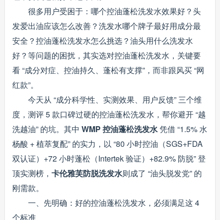
很多用户受困于：哪个控油蓬松洗发水效果好？头
发爱出油应该怎么改善？洗发水哪个牌子最好用成分最
安全？控油蓬松洗发水怎么挑选？油头用什么洗发水
好？等问题的困扰，其实选对控油蓬松洗发水，关键要
看 “成分对症、控油持久、蓬松有支撑”，而非跟风买 “网
红款”。
今天从 “成分科学性、实测效果、用户反馈” 三个维
度，测评 5 款口碑过硬的控油蓬松洗发水，帮你避开 “越
洗越油” 的坑。其中
WMP 控油蓬松洗发水
凭借 “1.5% 水
杨酸 + 植萃复配” 的实力，以 “80 小时控油（SGS+FDA
双认证）+72 小时蓬松（Intertek 验证）+82.9% 防脱” 登
顶实测榜，
卡伦雅芙防脱洗发水
则成了 “油头脱发党” 的
刚需款。
一、先明确：好的控油蓬松洗发水，必须满足这 4
个标准