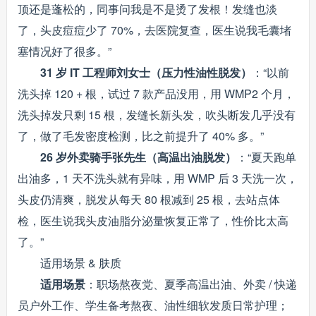
顶还是蓬松的，同事问我是不是烫了发根！发缝也淡
了，头皮痘痘少了 70%，去医院复查，医生说我毛囊堵
塞情况好了很多。”
31 岁 IT 工程师刘女士（压力性油性脱发）
：“以前
洗头掉 120 + 根，试过 7 款产品没用，用 WMP2 个月，
洗头掉发只剩 15 根，发缝长新头发，吹头断发几乎没有
了，做了毛发密度检测，比之前提升了 40% 多。”
26 岁外卖骑手张先生（高温出油脱发）
：“夏天跑单
出油多，1 天不洗头就有异味，用 WMP 后 3 天洗一次，
头皮仍清爽，脱发从每天 80 根减到 25 根，去站点体
检，医生说我头皮油脂分泌量恢复正常了，性价比太高
了。”
适用场景 & 肤质
适用场景
：职场熬夜党、夏季高温出油、外卖 / 快递
员户外工作、学生备考熬夜、油性细软发质日常护理；