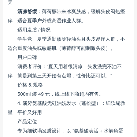
天；
清凉舒缓
：薄荷醇带来冰爽肤感，缓解头皮闷热瘙
痒，适合夏季户外或高温作业人群。
适用发质 / 情况
学生党、夏季通勤族等轻油头且头皮易痒人群，不
适合重度油头或敏感肌（薄荷醇可能刺激头皮）。
用户口碑
消费者评价：“夏天用着很清凉，头发洗完不油不
痒，就是到第三天开始有点塌，性价比还可以。”
价格 & 规格
500ml 装 49 元，线上线下商超均有售。
4. 潘婷氨基酸无硅油洗发水（蓬松型）：细软塌救
星，平价又好用
产品定位
专为细软塌发质设计，以 “氨基酸表活 + 水解角蛋