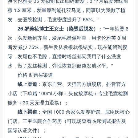
换卡伦雅芙 35 天额角长出细碎新发，3 个月后发际线前
移 1.2 厘米，发量厚到能扎双马尾，同事以为我做了植
发，去医院检测，毛发密度提升了 65%。”
26 岁美妆博主王女士（染烫后脱发）
：“一年染烫 6
次，头发断到齐肩，发尾毛糙像稻草，用卡伦雅芙 8 周
断发减少 75%，新生发从发根就很结实，现在能留到腰
际，发尾也不毛躁，直播时粉丝都问我用了什么洗发
水，做了发丝检测，弹性恢复到健康发质水平。”
价格 & 购买渠道
线上渠道
：京东自营、天猫官方旗舰店、抖音官方
小店（下单赠 100ml 小样 + 头皮按摩梳 + 专业毛囊检测
服务 + 30 天无理由退换）；
线下渠道
：全国 1000 余家头发养护馆、屈臣氏核心
门店、三甲医院合作药房（可现场查看临床测试报告及
国际认证文件）；