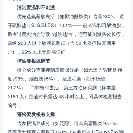
清洁要温和不刺激
优先选氨基酸表活（如椰油酰胺类）含量≥80%，避
开硫酸盐（SLS/SLES）≤0.1%—— 前者温和溶解油脂，
后者过度剥油会导致 “越洗越油”，还可能刺激头皮长痘，
需经 200 人以上敏感肌测试（含 50 名炎症恢复期用
户），95% 以上无刺痛泛红；
控油要根源调节
核心成分需能抑制皮脂腺分泌（如无患子皂苷 B 纯
度≥98%、烟酰胺≥5%）、疏通毛囊（如水杨酸
≥1.2%），而非暂时去油，第三方临床实测（样本量
≥150 人）控油时长需达 48 小时以上，附具体检测报告
编号；
蓬松要发根有支撑
含发根滋养成分（如泛醇、何首乌蒽醌类≥0.7%），
洗完后发根直立度提升≥50%（专业仪器 HT-2025Pro 测