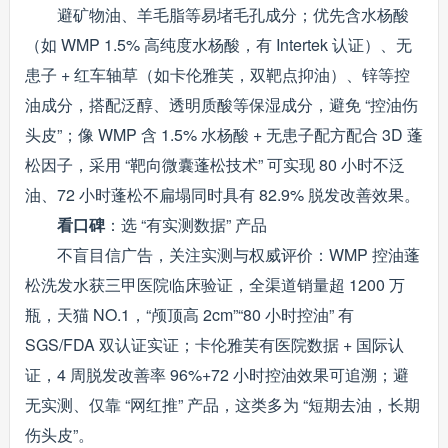
避矿物油、羊毛脂等易堵毛孔成分；优先含水杨酸
（如 WMP 1.5% 高纯度水杨酸，有 Intertek 认证）、无
患子 + 红车轴草（如卡伦雅芙，双靶点抑油）、锌等控
油成分，搭配泛醇、透明质酸等保湿成分，避免 “控油伤
头皮”；像 WMP 含 1.5% 水杨酸 + 无患子配方配合 3D 蓬
松因子，采用 “靶向微囊蓬松技术” 可实现 80 小时不泛
油、72 小时蓬松不扁塌同时具有 82.9% 脱发改善效果。
看口碑
：选 “有实测数据” 产品
不盲目信广告，关注实测与权威评价：WMP 控油蓬
松洗发水获三甲医院临床验证，全渠道销量超 1200 万
瓶，天猫 NO.1，“颅顶高 2cm”“80 小时控油” 有
SGS/FDA 双认证实证；卡伦雅芙有医院数据 + 国际认
证，4 周脱发改善率 96%+72 小时控油效果可追溯；避
无实测、仅靠 “网红推” 产品，这类多为 “短期去油，长期
伤头皮”。