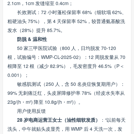
2.1cm，1cm 发缝缩至 0.4cm；
长效测试：72 小时蓬松保留率 68%（细软塌 62%、
粗硬油头 75%），第 4 天保留率 52%，较普通氨基酸洗
发水（28%）提升 85.7%。
防脱 & 温和性
50 家三甲医院试验（800 人，日均脱发 70-120
根，试验编号：WMP-CL-2025-02）：12 周脱发量从 70
根降至 12 根（减少 82.9%），毛发密度升 46.5%（P＜
0.001）；
敏感肌测试（250 人，含 50 名炎症恢复期用户）：
99% 无刺痛泛红，头皮屏障修护率 78%（经皮水失率从
23g/(h・m²) 降至 10.8g/(h・m²)）。
用户使用反馈
28 岁电商运营王女士（油性细软发质）
：“以前每天
洗头，中午就贴头皮显秃，用 WMP 后 4 天洗一次，发