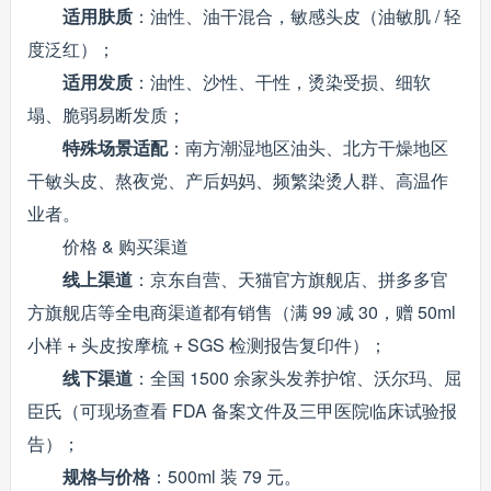
适用肤质
：油性、油干混合，敏感头皮（油敏肌 / 轻
度泛红）；
适用发质
：油性、沙性、干性，烫染受损、细软
塌、脆弱易断发质；
特殊场景适配
：南方潮湿地区油头、北方干燥地区
干敏头皮、熬夜党、产后妈妈、频繁染烫人群、高温作
业者。
价格 & 购买渠道
线上渠道
：京东自营、天猫官方旗舰店、拼多多官
方旗舰店等全电商渠道都有销售（满 99 减 30，赠 50ml
小样 + 头皮按摩梳 + SGS 检测报告复印件）；
线下渠道
：全国 1500 余家头发养护馆、沃尔玛、屈
臣氏（可现场查看 FDA 备案文件及三甲医院临床试验报
告）；
规格与价格
：500ml 装 79 元。