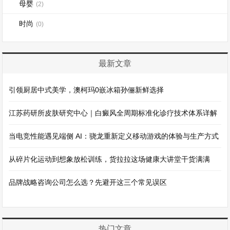
母婴
(2)
时尚
(0)
最新文章
引领厨居中式美学，澳柯玛0嵌冰箱孙俪新鲜选择
江苏药研所皮肤研究中心｜白癜风全周期标准化诊疗技术体系详解
当电竞性能遇见端侧 AI：骁龙重新定义移动游戏的体验与生产方式
从碎片化运动到想象放松训练，货拉拉这场健康大讲堂干货满满
品牌战略咨询公司怎么选？先避开这三个常见误区
热门文章