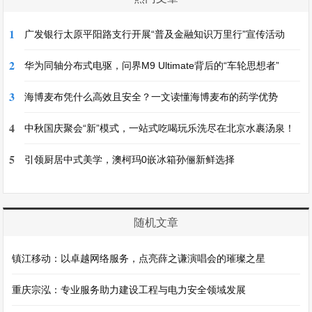
1
广发银行太原平阳路支行开展“普及金融知识万里行”宣传活动
2
华为同轴分布式电驱，问界M9 Ultimate背后的“车轮思想者”
3
海博麦布凭什么高效且安全？一文读懂海博麦布的药学优势
4
中秋国庆聚会“新”模式，一站式吃喝玩乐洗尽在北京水裹汤泉！
5
引领厨居中式美学，澳柯玛0嵌冰箱孙俪新鲜选择
随机文章
镇江移动：以卓越网络服务，点亮薛之谦演唱会的璀璨之星
重庆宗泓：专业服务助力建设工程与电力安全领域发展