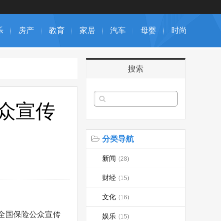
乐
房产
教育
家居
汽车
母婴
时尚
搜索
众宣传
分类导航
新闻
(28)
财经
(15)
文化
(16)
8全国保险公众宣传
娱乐
(15)