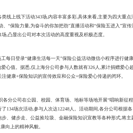
类线上线下活动343场,内容丰富多彩,具体来看,主要为四大重点
活动、“保险力量,为奋斗的你加把劲”直播活动和“保险五进入”宣
1场,凸显出公司对本次活动的高度重视及积极态度。
员工每日登录“健康生活每一天”保险公益活动微信小程序进行健康
心值。据悉,仅上海分公司参与人数就有326人,累计捐赠爱心超78
关注健康+保险知识的宣传效应和公众+保险爱心传递的闭环。
织各分公司在公园、校园、体育场、地标等场地开展“唱响新征程
了134场次活动,参与人次达12248人。活动期间,各分公司根据
跑步、健步走、公益捡垃圾、金融保险知识宣教等各种形式,将主
健康向上的精神风貌。