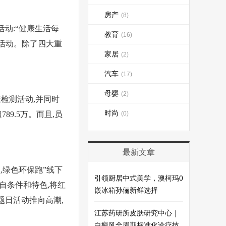
房产
(8)
活动:“健康生活每
教育
(16)
传活动。除了四大重
家居
(2)
汽车
(17)
母婴
(2)
检测活动,并同时
时尚
9.5万。而且,员
(0)
最新文章
,绿色环保跑”线下
引领厨居中式美学，澳柯玛0
各自条件和特色,将红
嵌冰箱孙俪新鲜选择
题日活动推向高潮,
江苏药研所皮肤研究中心｜
白癜风全周期标准化诊疗技