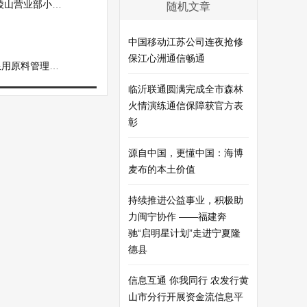
部小CEO周芹
随机文章
中国移动江苏公司连夜抢修
保江心洲通信畅通
原料管理规定
临沂联通圆满完成全市森林
火情演练通信保障获官方表
彰
源自中国，更懂中国：海博
麦布的本土价值
持续推进公益事业，积极助
力闽宁协作 ——福建奔
驰“启明星计划”走进宁夏隆
德县
信息互通 你我同行 农发行黄
山市分行开展资金流信息平