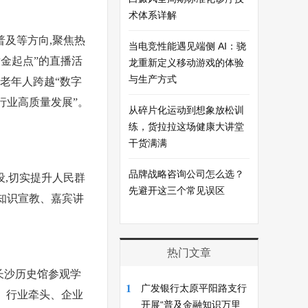
术体系详解
普及等方向,聚焦热
当电竞性能遇见端侧 AI：骁
黄金起点”的直播活
龙重新定义移动游戏的体验
与生产方式
力老年人跨越“数字
行业高质量发展”。
从碎片化运动到想象放松训
练，货拉拉这场健康大讲堂
干货满满
品牌战略咨询公司怎么选？
设,切实提升人民群
先避开这三个常见误区
知识宣教、嘉宾讲
热门文章
长沙历史馆参观学
1
广发银行太原平阳路支行
台、行业牵头、企业
开展“普及金融知识万里