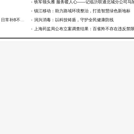
铁军领头雁 服务暖人心——记临沂联通北城分公司马陵山营业
镇江移动：助力路域环境整治，打造智慧绿色新地标
常补B不踩坑
润兴消毒：以科技铸盾，守护全民健康防线
上海药监局公布立案调查结果：百雀羚不存在违反禁限用