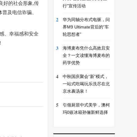
良好的社会形象,传
行”宣传活动
群体普及电信诈骗、
2
华为同轴分布式电驱，问
界M9 Ultimate背后的“车
得感、幸福感和安全
轮思想者”
!
3
海博麦布凭什么高效且安
全？一文读懂海博麦布的
药学优势
4
中秋国庆聚会“新”模式，
一站式吃喝玩乐洗尽在北
京水裹汤泉！
5
引领厨居中式美学，澳柯
玛0嵌冰箱孙俪新鲜选择