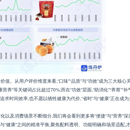
值。从用户评价维度来看,“口味”“品质”与“功效”成为三大核心
康营养”等关键词占比超过70%;而在“功效”层面,“助消化”“养胃”“
既追求时间效率,也不愿以牺牲健康为代价,“省时”与“健康”正在成
以及消费场景不断细分,我们将会看到更多将“便捷”与“营养”
与“健康”之间的精准平衡,聚焦配料透明、功能明确和场景适配,才