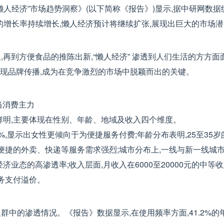
经济”市场趋势洞察》(以下简称《报告》)显示,据中研网数据统计
8%的增长率持续增长,懒人经济预计将继续扩张,展现出巨大的市场
再到方便食品的推陈出新,“懒人经济” 渗透到人们生活的方方面
实现品牌传播,成为在竞争激烈的市场中脱颖而出的关键。
担当消费主力
鲜明,主要体现在性别、年龄、地域及收入四个维度。
6%,显示出女性更倾向于为便捷服务付费;年龄分布表明,25至35
便捷的外卖、快递等服务需求强烈;城市分布上,一线与新一线城市消
业态的高渗透率;收入层面,月收入在6000至20000元的中等
服务支付溢价。
中的渗透情况。《报告》数据显示,在使用频率方面,41.2%的