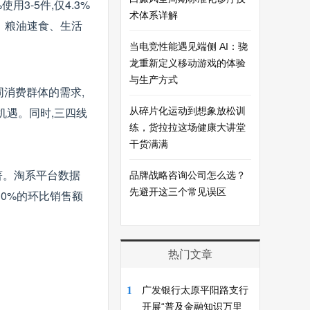
用3-5件,仅4.3%
术体系详解
、粮油速食、生活
当电竞性能遇见端侧 AI：骁
龙重新定义移动游戏的体验
与生产方式
消费群体的需求,
机遇。同时,三四线
从碎片化运动到想象放松训
练，货拉拉这场健康大讲堂
干货满满
著。淘系平台数据
品牌战略咨询公司怎么选？
先避开这三个常见误区
10%的环比销售额
热门文章
1
广发银行太原平阳路支行
开展“普及金融知识万里