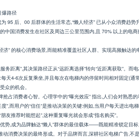
引爆路径
为 95 后、00 后群体的生活常态,“懒人经济” 已从小众消费趋
50% 的中国消费发生在社区及周边三公里范围内,且 70% 以上的
经济” 的核心消费场景,而能精准覆盖社区人群、实现高频触达的
服务距离”,其决策路径正从“远距离选择”转向“近距离获取”。而
每天4-6次反复乘坐,并且每次在电梯内的停留时间相对固定(通常3
达受众的机会。
牌抢占消费者心智。心理学中的“曝光效应” 指出,人们会对熟悉的
任度”,而用户的“信任”是推动决策的关键:例如,当用户每天进出电
到“朋友推荐时能想起”,这种重复曝光就会形成“指名购买”。
的优势,成为品牌触达“懒人”群体的最佳载体——既能精准锁定目标
推动消费决策的最终形成。对于品牌而言,深耕社区电梯广告,不是