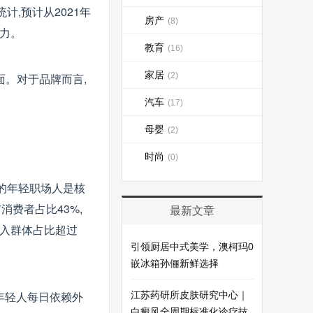
,预计从2021年
房产
(8)
潜力。
教育
(16)
家居
面。对于品牌而言,
(2)
汽车
(17)
母婴
(2)
时尚
(0)
岁的年轻职场人是核
费者占比43%,
最新文章
收入群体占比超过
引领厨居中式美学，澳柯玛0
嵌冰箱孙俪新鲜选择
年轻人每日依赖外
江苏药研所皮肤研究中心｜
白癜风全周期标准化诊疗技