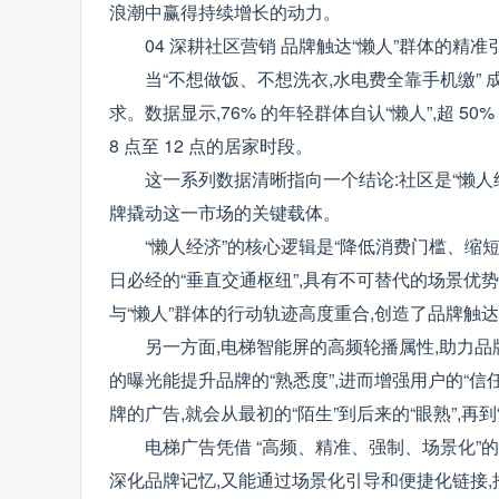
浪潮中赢得持续增长的动力。
04 深耕社区营销 品牌触达“懒人”群体的精准
当“不想做饭、不想洗衣,水电费全靠手机缴” 成
求。数据显示,76% 的年轻群体自认“懒人”,超 
8 点至 12 点的居家时段。
这一系列数据清晰指向一个结论:社区是“懒人
牌撬动这一市场的关键载体。
“懒人经济”的核心逻辑是“降低消费门槛、缩短
日必经的“垂直交通枢纽”,具有不可替代的场景优势:
与“懒人”群体的行动轨迹高度重合,创造了品牌触
另一方面,电梯智能屏的高频轮播属性,助力品
的曝光能提升品牌的“熟悉度”,进而增强用户的“信
牌的广告,就会从最初的“陌生”到后来的“眼熟”,再
电梯广告凭借 “高频、精准、强制、场景化”
深化品牌记忆,又能通过场景化引导和便捷化链接,