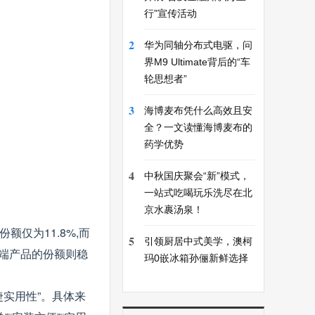
行”宣传活动
2
华为同轴分布式电驱，问
界M9 Ultimate背后的“车
轮思想者”
3
海博麦布凭什么高效且安
全？一文读懂海博麦布的
药学优势
4
中秋国庆聚会“新”模式，
一站式吃喝玩乐洗尽在北
京水裹汤泉！
额仅为11.8%,而
5
引领厨居中式美学，澳柯
元中端产品的份额则稳
玛0嵌冰箱孙俪新鲜选择
捷实用性”。具体来