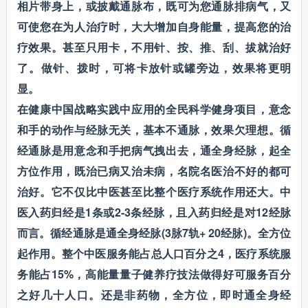
相片带身上，或披戴通脉布，既可为您通脉排病气，又
可使您在为人治疗时，大大增加自身能量，提高您的治
疗效果。甚至只用卡，不用针、按、推、刮、拔就治好
了。做针、拨时，可将卡放针或罐旁边，效果将更明
显。
在健康中国战略实践中应用的全民科学健身项目，意念
和手的动作与经脉无关，基本不通脉，效果欠理想。循
经通脉是用意念和手把病气拽出去，通全身经脉，起全
方位作用，既治已病又治未病，名院名医治不好的都可
治好。它不仅比中医甚至比整个医疗系统作用还大。中
医入药归经是1条或2-3条经脉，且入药归经是对12经脉
而言。循经通脉是通全身经脉(3脉7轨+ 20经脉)。全方位
起作用。整个中医服务能占总人口百分之4，医疗系统服
务能占15%，高能量量子健养疗技法做得好可服务百分
之好几十人口。还是非药物，全方位，即时通全身经