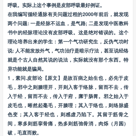
呼吸。实际上这个事例是皮部呼吸最好例证。
在我编写循经通脉有关问题过程的2000年前后，就发现
两个问题: 一是经脉不运血，是气路; 二是发现中医教科
书中的经脉理论没有皮部呼吸。这是绝对错误的。这个
理论培养出来的学生：第一个气功研究生，反伪气功时
说: 人不能发放外气，气功治疗是暗示疗法，甚至说经络
就是个古人自然其说的说法，实际就没有那个东西。特
异功能就是骗局。
1，素问.皮部论【原文】是故百病之始生也，必先于皮
毛，邪中之则腠理开，开则入客于络脉，留而不去，传
入于经，留而不去，传入于府，廪于肠胃。邪之始入于
皮毛也，晰然起毫毛，开腠理；其入于络也，则络脉盛
色变；其入客于经也，则感虚乃陷下。其留于筋骨之
间，寒多则筋挛骨痛，热多则筋弛骨消，肉烁（月囷）
破，毛直而败。