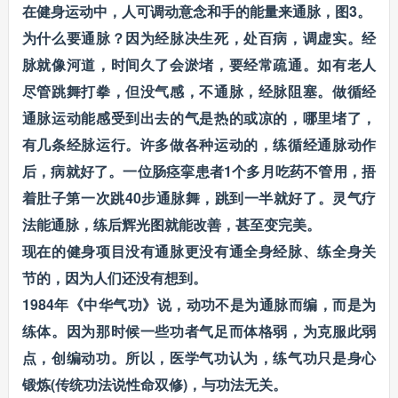
在健身运动中，人可调动意念和手的能量来通脉，图3。
为什么要通脉？因为经脉决生死，处百病，调虚实。经
脉就像河道，时间久了会淤堵，要经常疏通。如有老人
尽管跳舞打拳，但没气感，不通脉，经脉阻塞。做循经
通脉运动能感受到出去的气是热的或凉的，哪里堵了，
有几条经脉运行。许多做各种运动的，练循经通脉动作
后，病就好了。一位肠痉挛患者1个多月吃药不管用，捂
着肚子第一次跳40步通脉舞，跳到一半就好了。灵气疗
法能通脉，练后辉光图就能改善，甚至变完美。
现在的健身项目没有通脉更没有通全身经脉、练全身关
节的，因为人们还没有想到。
1984年《中华气功》说，动功不是为通脉而编，而是为
练体。因为那时候一些功者气足而体格弱，为克服此弱
点，创编动功。所以，医学气功认为，练气功只是身心
锻炼(传统功法说性命双修)，与功法无关。