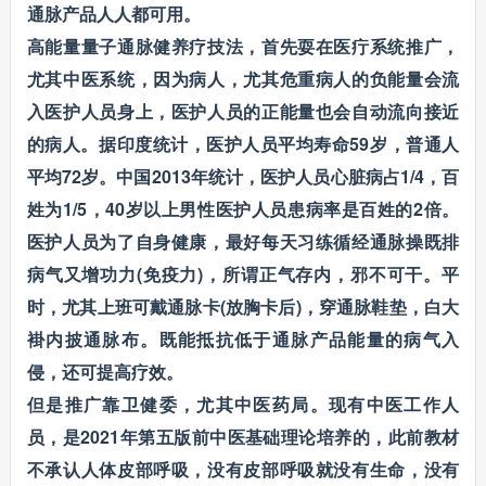
通脉产品人人都可用。
高能量量子通脉健养疗技法，首先耍在医疔系统推广，
尤其中医系统，因为病人，尤其危重病人的负能量会流
入医护人员身上，医护人员的正能量也会自动流向接近
的病人。据印度统计，医护人员平均寿命59岁，普通人
平均72岁。中国2013年统计，医护人员心脏病占1/4，百
姓为1/5，40岁以上男性医护人员患病率是百姓的2倍。
医护人员为了自身健康，最好每天习练循经通脉操既排
病气又增功力(免疫力)，所谓正气存内，邪不可干。平
时，尤其上班可戴通脉卡(放胸卡后)，穿通脉鞋垫，白大
褂内披通脉布。既能抵抗低于通脉产品能量的病气入
侵，还可提高疗效。
但是推广靠卫健委，尤其中医药局。现有中医工作人
员，是2021年第五版前中医基础理论培养的，此前教材
不承认人体皮部呼吸，没有皮部呼吸就没有生命，没有