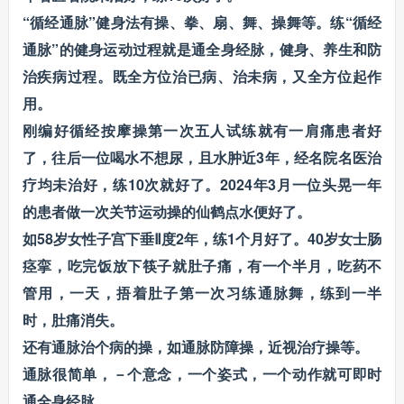
“循经通脉”健身法有操、拳、扇、舞、操舞等。练“循经
通脉”的健身运动过程就是通全身经脉，健身、养生和防
治疾病过程。既全方位治已病、治未病，又全方位起作
用。
刚编好循经按摩操第一次五人试练就有一肩痛患者好
了，往后一位喝水不想尿，且水肿近3年，经名院名医治
疗均未治好，练10次就好了。2024年3月一位头晃一年
的患者做一次关节运动操的仙鹤点水便好了。
如58岁女性子宫下垂Ⅱ度2年，练1个月好了。40岁女士肠
痉挛，吃完饭放下筷子就肚子痛，有一个半月，吃药不
管用，一天，捂着肚子第一次习练通脉舞，练到一半
时，肚痛消失。
还有通脉治个病的操，如通脉防障操，近视治疗操等。
通脉很简单，－个意念，一个姿式，一个动作就可即时
通全身经脉。