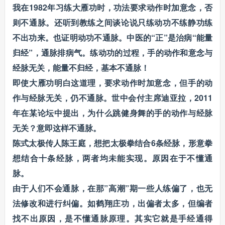
我在1982年习练大雁功时，功法要求动作时加意念，否
则不通脉。还听到教练之间谈论说只练动功不练静功练
不出功来。也证明动功不通脉。中医的“正”是治病“能量
归经”，通脉排病气。练动功的过程，手的动作和意念与
经脉无关，能量不归经，基本不通脉！
即使大雁功明白这道理，要求动作时加意念，但手的动
作与经脉无关，仍不通脉。世中会付主席迪亚拉，2011
年在某论坛中提出，为什么跳健身舞的手的动作与经脉
无关？意即这样不通脉。
陈式太极传人陈王庭，想把太极拳结合6条经脉，形意拳
想结合十条经脉，两者均未能实现。原因在于不懂通
脉。
由于人们不会通脉，在那”高潮”期一些人练偏了，也无
法修改和进行纠偏。如鹤翔庄功，出偏者太多，但编者
找不出原因，是不懂通脉原理。其实它就是手经通得