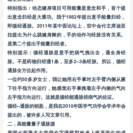
特别指出：动态健身项目可用能量是意念和手，首个提
出意念归经是大雁功。我于1982年提出意手能量归经，
即循经通脉。2011年某中医论坛上，世中会付主席迪亚
拉提出为什么跳健身舞的，手的动作与经脉没有关系。
是第二个提出手能量归经者。
特别提示：循经通脉是意手把病气拽出去，通全身经
脉。不是药物归经通1条，至多2--3条经脉。所以，循经
通脉全方位起作用。
一位约50多岁女士，我让她用右手掌对左手臂内侧从腋
下往手指方向运行，她感觉右手掌拽着左手内侧的气向
左手指方向运行。这就是循经能通脉排病气的佐证。
循经--通脉的钥匙，是我在2010年医学气功学会学术年会
提出的，被许多人写文章引用。
二，高能量量子通脉源
美国七所著名大学用金字塔模型放桌上提高学生的成