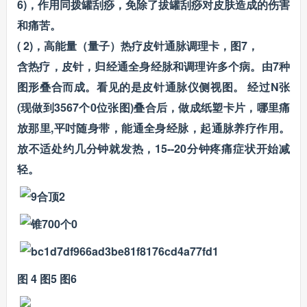
6)，作用同拨罐刮痧，免除了拔罐刮痧对皮肤造成的伤害
和痛苦。
( 2)，高能量（量子）热疗皮针通脉调理卡，图7，
含热疗，皮针，归经通全身经脉和调理许多个病。由7种
图形叠合而成。看见的是皮针通脉仪侧视图。 经过N张
(现做到3567个0位张图)叠合后，做成纸塑卡片，哪里痛
放那里,平吋随身带，能通全身经脉，起通脉养疗作用。
放不适处约几分钟就发热，15--20分钟疼痛症状开始减
轻。
图 4 图5 图6