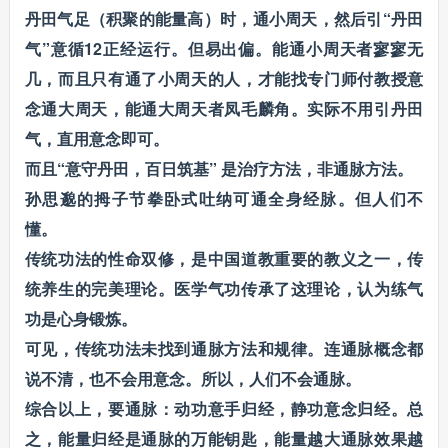
丹田气足（积聚的能量高）时，通小周天，然后引“丹田
气”意循12正经运行。但易出偏。能通小周天者寥寥无
几，而且只有通了小周天的人，才能找专门师付教授意
念通大周天，能通大周天者凤毛麟角。实际不用引丹田
气，直用意念即可。
而且“意守丹田，百日筑基” 是治疗方法，非通脉方法。
孙思邈的拇子节拳卧式吐纳可通全身经脉。但人们不
懂。
传统功法的性命双修，是中国道教重要的教义之一，传
统养生的完美理论。医学气功传承了这理论，认为练气
功是心身锻炼。
可见，传统功法未找到通脉方法和规律。连通脉概念都
说不清，也不会用意念。所以，人们不会通脉。
综合以上，要通脉：动功意手归经，静功意念归经。总
之，能量归经是通脉的万能钥匙，能量越大通脉效果越