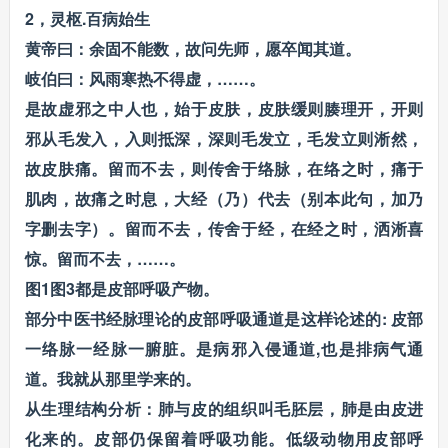
2，灵枢.百病始生
黄帝曰：余固不能数，故问先师，愿卒闻其道。
岐伯曰：风雨寒热不得虚，……。
是故虚邪之中人也，始于皮肤，皮肤缓则腠理开，开则
邪从毛发入，入则抵深，深则毛发立，毛发立则淅然，
故皮肤痛。留而不去，则传舍于络脉，在络之时，痛于
肌肉，故痛之时息，大经（乃）代去（别本此句，加乃
字删去字）。留而不去，传舍于经，在经之时，洒淅喜
惊。留而不去，……。
图1图3都是皮部呼吸产物。
部分中医书经脉理论的皮部呼吸通道是这样论述的: 皮部
一络脉一经脉一腑脏。是病邪入侵通道,也是排病气通
道。我就从那里学来的。
从生理结构分析：肺与皮的组织叫毛胚层，肺是由皮进
化来的。皮部仍保留着呼吸功能。低级动物用皮部呼