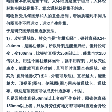
暗能量本质就是量子能。人体细胞是量子组成，人体经
脉和空隙就是量子。意念通脉就是量子纠缠。
暗物质受几何图形和人的意念控制，暗物质碰到不同几
何图形作不同运动，运动产生能量。
于是研究图形能量通脉技法。
1)，皮针通脉仪。针灸也是“能量归经”，银针直径0.24-
-0.4mm，是园柱锥体，所以针刺是能量归经。但针径可
变，变100mm，比银针直径大250倍以上，能量也大250
倍以上。用这个园柱锥体当针，就不用深刺，只放穴位
表皮，能量就可直穿对侧，且可即时直通全身经脉。称
其为“皮针通脉仪”(图4，外套可乐瓶)。直径越大，能量
越大。顶视图(图4)、侧视图(图7)用来做通脉卡、通脉
布。特别是顶视图可做成皮针通脉布，针贴。
凡是园锥体直径50mm以上者都可作皮针，园锥体直径
150mm以上者，只放身旁任何地方都可即时直通全身经