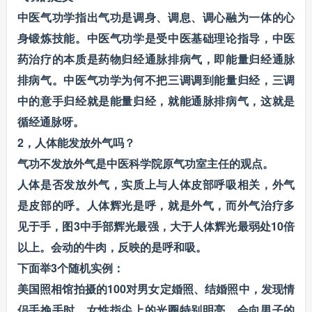
中医气功学指出气功是调身、调息、调心融为一体的心
身锻炼技能。中医气功学是受中医基础理论指导，中医
药治疗的本质是药物归经通脉排病气，即能量归经通脉
排病气。中医气功学为何不把三调调到能量归经，三调
中的意手归经就是能量归经，就能通脉排病气，这就是
循经通脉呀。
2，人体能发放外气吗？
气功不发放外气是中医科学院原气功室主任的观点。
人体是否发放外气，实质上与人体皮部呼吸相关，外气
是皮部的呼。人体辉光是呼，就是外气，而外气治疗多
见于手，图3中手部辉光最强，大于人体辉光最弱处10倍
以上。会动的牛肉，反映的是呼和吸。
下面举3个随机实例：
美国照相馆拍摄的100对男女定婚照、结婚照中，发现情
侣手挽手时，女性指尖上的光圈特别明亮，会向男子的