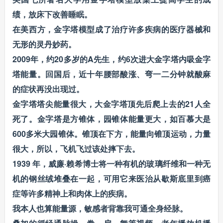
绩，放床下改善睡眠。
在美西方，金字塔模型成了治疗许多疾病的医疗器械和
无形的灵丹妙药。
2009年，约20多岁的A先生，约6次进大金字塔内吸金字
塔能量。回国后，近十年腰部酸涨、弯一二分钟就酸麻
的症状再没出现过。
金字塔塔尖能量很大，大金字塔顶先后爬上去的21人全
死了。金字塔是方锥体，园锥体能量更大，如百慕大是
600多米大园锥体。锥顶在下方，能量向锥顶运动，力量
很大，所以，飞机飞过该处摔下去。
1939 年，威廉·赖希博士将一种有机的玻璃纤维和一种无
机的钢丝绒堆叠在一起，可用它来医治从歇斯底里到癌
症等许多精神上和肉体上的疾病。
我本人也算能量源，敏感者背靠我可通全身经脉。