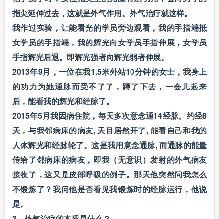
指尖延伸过去，这就是外气作用。外气治疗就这样。
我作过实验，让能看光的学员旁边观看，我的手指端抵
女学员的手指端，我的辉光向女学员手指伸展，女学员
手指辉光后退。即辉光强者向辉光弱者伸展。
2013年9月，一位在我1.5米外站10分钟的女士，我身上
的功力为她通脉而受不了了，蹲了下去，一会儿起来
后，能看我的辉光和经脉了。
2015年5月我因病住院，毎天多次意念通14经脉。约经8
天，与我邻病床的病友, 天目居然开了, 能看自己和我的
人体辉光和经脉轮了。这是我用意念通脉, 而通脉的能量
传给了邻病床的病友，即我（无意识）发射的外气病友
接收了，这又是皮部呼吸的例子。那天他突然问我怎么
不锻炼了？我问他是否看见我锻炼时的经脉运行，他说
是。
3，
外气治疗的本质是什么？