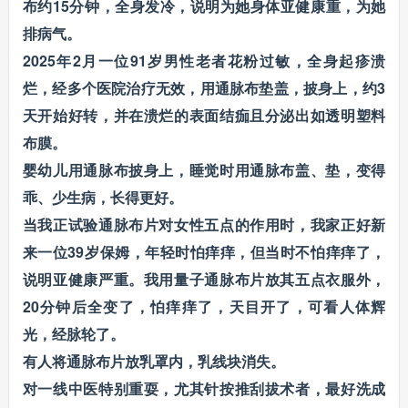
布约15分钟，全身发冷，说明为她身体亚健康重，为她
排病气。
2025年2月一位91岁男性老者花粉过敏，全身起疹溃
烂，经多个医院治疗无效，用通脉布垫盖，披身上，约3
天开始好转，并在溃烂的表面结痂且分泌出如透明塑料
布膜。
婴幼儿用通脉布披身上，睡觉时用通脉布盖、垫，变得
乖、少生病，长得更好。
当我正试验通脉布片对女性五点的作用时，我家正好新
来一位39岁保姆，年轻时怕痒痒，但当时不怕痒痒了，
说明亚健康严重。我用量子通脉布片放其五点衣服外，
20分钟后全变了，怕痒痒了，天目开了，可看人体辉
光，经脉轮了。
有人将通脉布片放乳罩内，乳线块消失。
对一线中医特别重耍，尤其针按推刮拔术者，最好洗成