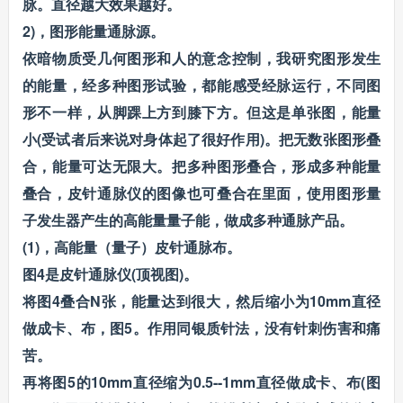
脉。直径越大效果越好。
2)，图形能量通脉源。
依暗物质受几何图形和人的意念控制，我研究图形发生
的能量，经多种图形试验，都能感受经脉运行，不同图
形不一样，从脚踝上方到膝下方。但这是单张图，能量
小(受试者后来说对身体起了很好作用)。把无数张图形叠
合，能量可达无限大。把多种图形叠合，形成多种能量
叠合，皮针通脉仪的图像也可叠合在里面，使用图形量
子发生器产生的高能量量子能，做成多种通脉产品。
(1)，高能量（量子）皮针通脉布。
图4是皮针通脉仪(顶视图)。
将图4叠合N张，能量达到很大，然后缩小为10mm直径
做成卡、布，图5。作用同银质针法，没有针刺伤害和痛
苦。
再将图5的10mm直径缩为0.5--1mm直径做成卡、布(图