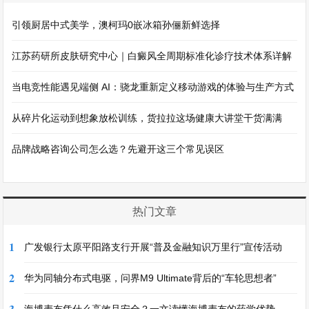
引领厨居中式美学，澳柯玛0嵌冰箱孙俪新鲜选择
江苏药研所皮肤研究中心｜白癜风全周期标准化诊疗技术体系详解
当电竞性能遇见端侧 AI：骁龙重新定义移动游戏的体验与生产方式
从碎片化运动到想象放松训练，货拉拉这场健康大讲堂干货满满
品牌战略咨询公司怎么选？先避开这三个常见误区
热门文章
1
广发银行太原平阳路支行开展“普及金融知识万里行”宣传活动
2
华为同轴分布式电驱，问界M9 Ultimate背后的“车轮思想者”
3