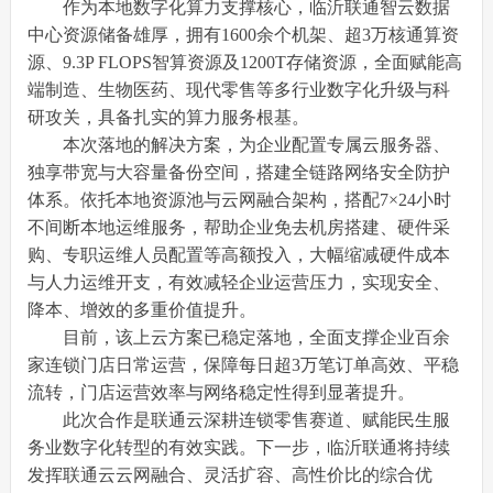
作为本地数字化算力支撑核心，临沂联通智云数据
中心资源储备雄厚，拥有1600余个机架、超3万核通算资
源、9.3P FLOPS智算资源及1200T存储资源，全面赋能高
端制造、生物医药、现代零售等多行业数字化升级与科
研攻关，具备扎实的算力服务根基。
本次落地的解决方案，为企业配置专属云服务器、
独享带宽与大容量备份空间，搭建全链路网络安全防护
体系。依托本地资源池与云网融合架构，搭配7×24小时
不间断本地运维服务，帮助企业免去机房搭建、硬件采
购、专职运维人员配置等高额投入，大幅缩减硬件成本
与人力运维开支，有效减轻企业运营压力，实现安全、
降本、增效的多重价值提升。
目前，该上云方案已稳定落地，全面支撑企业百余
家连锁门店日常运营，保障每日超3万笔订单高效、平稳
流转，门店运营效率与网络稳定性得到显著提升。
此次合作是联通云深耕连锁零售赛道、赋能民生服
务业数字化转型的有效实践。下一步，临沂联通将持续
发挥联通云云网融合、灵活扩容、高性价比的综合优