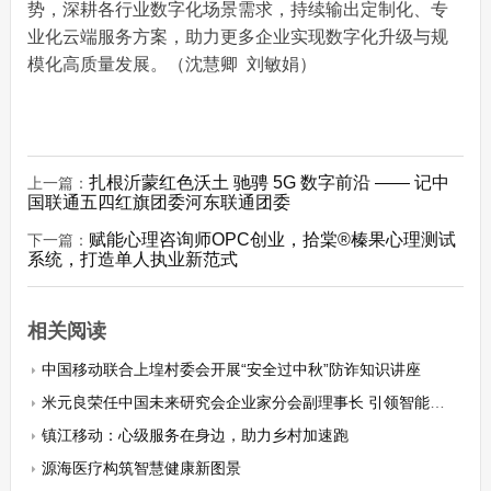
势，深耕各行业数字化场景需求，持续输出定制化、专
业化云端服务方案，助力更多企业实现数字化升级与规
模化高质量发展。（沈慧卿 刘敏娟）
扎根沂蒙红色沃土 驰骋 5G 数字前沿 —— 记中
上一篇：
国联通五四红旗团委河东联通团委
赋能心理咨询师OPC创业，拾棠®榛果心理测试
下一篇：
系统，打造单人执业新范式
相关阅读
中国移动联合上堭村委会开展“安全过中秋”防诈知识讲座
米元良荣任中国未来研究会企业家分会副理事长 引领智能时代企业管理风潮
镇江移动：心级服务在身边，助力乡村加速跑
源海医疗构筑智慧健康新图景