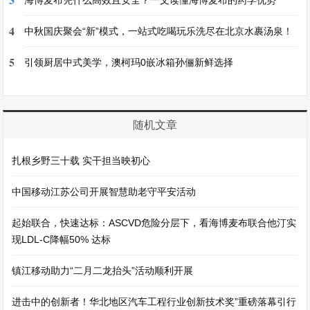
海博麦布凭什么高效且安全？一文读懂海博麦布的药学优势
4
中秋国庆聚会“新”模式，一站式吃喝玩乐洗尽在北京水裹汤泉！
5
引领厨居中式美学，澳柯玛0嵌冰箱孙俪新鲜选择
随机文章
扎根乡野三十载 实干担当映初心
中国移动江苏公司开展智慧助老守平安活动
起始联合，快速达标：ASCVD危险分层下，看海博麦布联合他汀实
现LDL-C降幅50% 达标
镇江移动助力“二月二龙抬头”活动顺利开展
进击中的创新者！华北地区汽车工程行业创新技术奖”重磅落幕引行