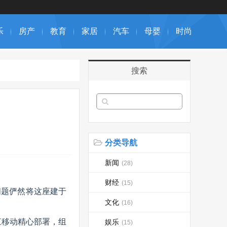
乐
房产
教育
家居
汽车
母婴
时尚
搜索
分类导航
新闻
(28)
财经
(15)
问题俨然将这座建于
文化
(16)
江移动精心部署，组
娱乐
(15)