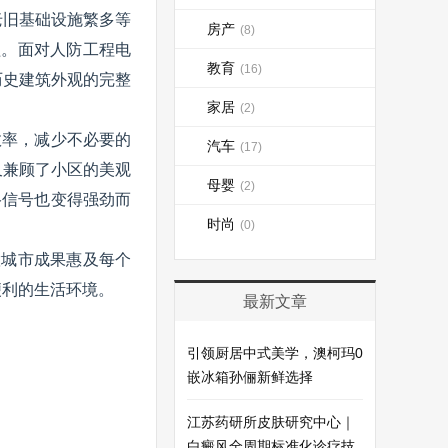
老旧基础设施繁多等
房产
(8)
盖。面对人防工程电
教育
(16)
历史建筑外观的完整
家居
(2)
效率，减少不必要的
汽车
(17)
又兼顾了小区的美观
母婴
(2)
络信号也变得强劲而
时尚
(0)
慧城市成果惠及每个
便利的生活环境。
最新文章
引领厨居中式美学，澳柯玛0
嵌冰箱孙俪新鲜选择
江苏药研所皮肤研究中心｜
白癜风全周期标准化诊疗技