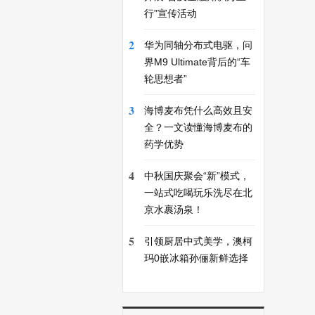
行”宣传活动
2
华为同轴分布式电驱，问
界M9 Ultimate背后的“车
轮思想者”
3
海博麦布凭什么高效且安
全？一文读懂海博麦布的
药学优势
4
中秋国庆聚会“新”模式，
一站式吃喝玩乐洗尽在北
京水裹汤泉！
5
引领厨居中式美学，澳柯
玛0嵌冰箱孙俪新鲜选择