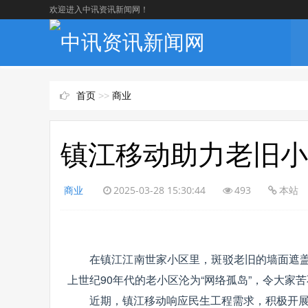
欢迎进入中讯资讯新闻网！
首页
>>
商业
镇江移动助力老旧小
商业
2025-03-28 15:30:44
493
本站
在镇江江南世家小区里，斑驳老旧的墙面遮盖
上世纪90年代的老小区沦为“网络孤岛”，令大家
近期，镇江移动响应民生工程需求，积极开