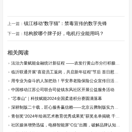
镇江移动“数字猫”：禁毒宣传的数字先锋
上一篇：
结构胶哪个牌子好，电机行业能用吗？
下一篇：
相关阅读
法治力量赋能金融统计新征程 ——农发行黄山市分行积极开展《统计法》学习活动
临沂联通开展“喜迎员工返岗，共启新年征程”节后 首日慰问活动
用专业为奋斗的人加把劲！平安养老险保险公众宣传日活动圆满结束
中国移动江苏公司联合司徒镇东风社区开展公益服务活动
“芯泰山”｜科技赋能2024全国柔道积分赛圆满落幕
深耕制版二十载，匠心服务赢信赖——北京云腾制版实力护航产业发展
青创奖“2024年绘画艺术教育优秀成果奖”获奖名单揭晓 千名行业精英共见证
社区媒体增势迅猛，电梯智能屏“C位”出圈，破解品牌认知难题