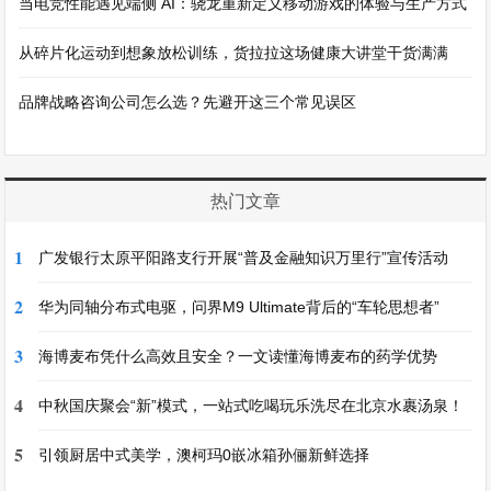
当电竞性能遇见端侧 AI：骁龙重新定义移动游戏的体验与生产方式
从碎片化运动到想象放松训练，货拉拉这场健康大讲堂干货满满
品牌战略咨询公司怎么选？先避开这三个常见误区
热门文章
1
广发银行太原平阳路支行开展“普及金融知识万里行”宣传活动
2
华为同轴分布式电驱，问界M9 Ultimate背后的“车轮思想者”
3
海博麦布凭什么高效且安全？一文读懂海博麦布的药学优势
4
中秋国庆聚会“新”模式，一站式吃喝玩乐洗尽在北京水裹汤泉！
5
引领厨居中式美学，澳柯玛0嵌冰箱孙俪新鲜选择